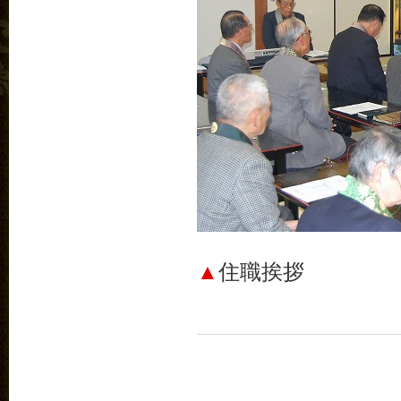
▲
住職挨拶