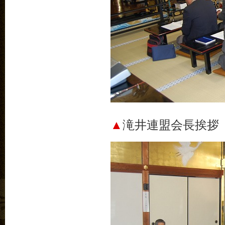
▲
滝井連盟会長挨拶