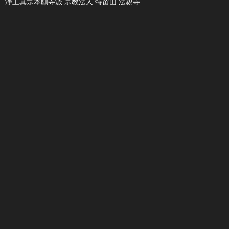
浄土真宗本願寺派 宗教法人 特留山 法親寺